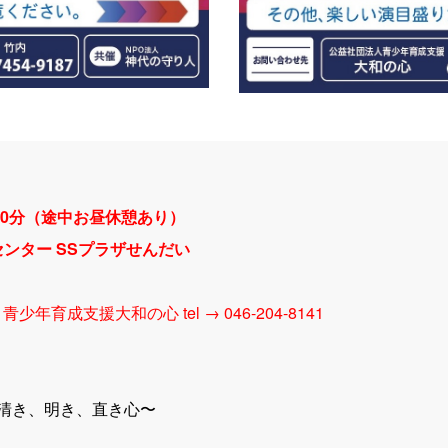
時30分（途中お昼休憩あり）
ンター SSプラザせんだい
／ 青少年育成支援大和の心 tel → 046-204-8141
 清き、明き、直き心〜