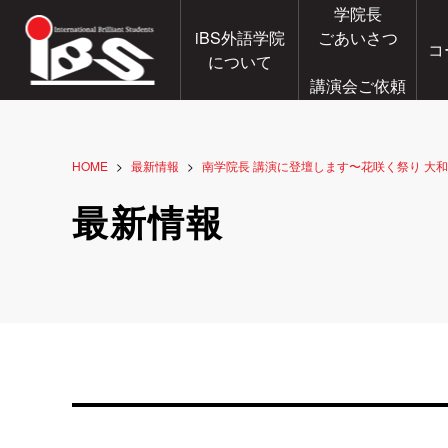
学院長
iBS外語学院
ごあいさつ
コ
について
講演会ご依頼
HOME
最新情報
南学院長 講演に登壇します〜花咲く祭り 大
最新情報