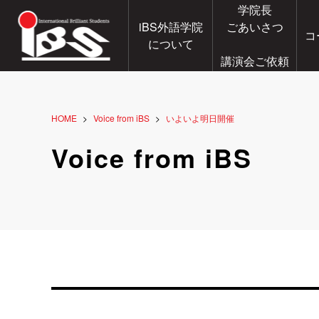
学院長
iBS外語学院
ごあいさつ
コ
について
講演会ご依頼
HOME
Voice from iBS
いよいよ明日開催
Voice from iBS