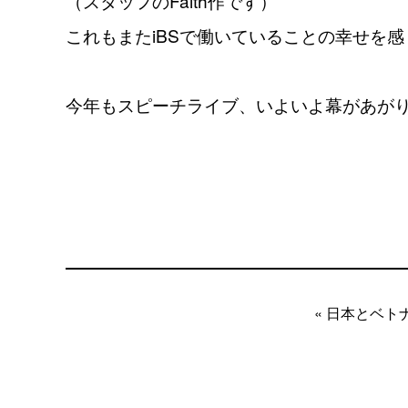
（スタッフのFaith作です）
これもまたiBSで働いていることの幸せを
今年もスピーチライブ、いよいよ幕があが
« 日本とベト