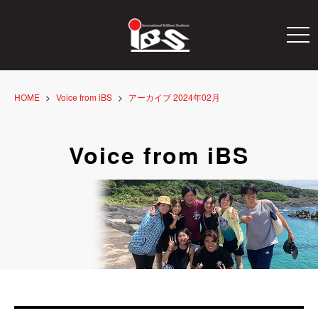
togg
navi
HOME
Voice from iBS
アーカイブ 2024年02月
Voice from iBS