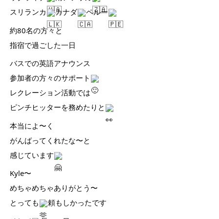
スリランカ
カナダ
ペルー
約80名の方々と
指宿で過ごした一日
バスでの英語アナウンス
参加者の方々のサポート
レクレーション活動では
ピンチヒッターを務めたりと
本当によ〜く
がんばってくれたな〜と
感じています
Kyle〜
めちゃめちゃありがとう〜
とっても
頼もしかったです