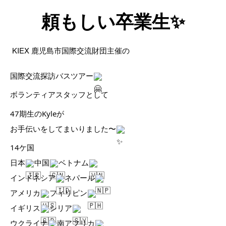
頼もしい卒業生✨
KIEX
鹿児島市国際交流財団主催の
国際交流探訪バスツアー
ボランティアスタッフとして
47期生のKyleが
お手伝いをしてまいりました〜
14ケ国
日本
中国
ベトナム
インドネシア
ネパール
アメリカ
フィリピン
イギリス
シリア
ウクライナ
南アフリカ