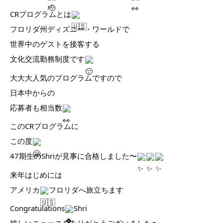
CRプログラムとは
フロリダ州ディズニー・ワールドで
世界中のゲストを接客する
文化交流勤務制度です
大大大人気のプログラムですので
日本中からの
応募者も相当数
このCRプログラムに
この度
47期生のShriが見事に合格しました〜
来年はじめには
アメリカ
フロリダへ旅立ちます
Congratulations
Shri