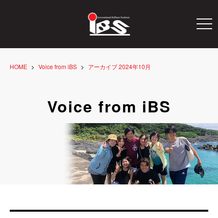
togg
navi
HOME
Voice from iBS
アーカイブ 2024年10月
Voice from iBS