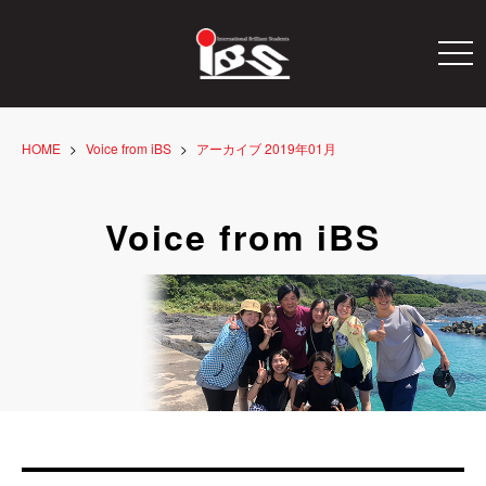
togg
navi
HOME
Voice from iBS
アーカイブ 2019年01月
Voice from iBS