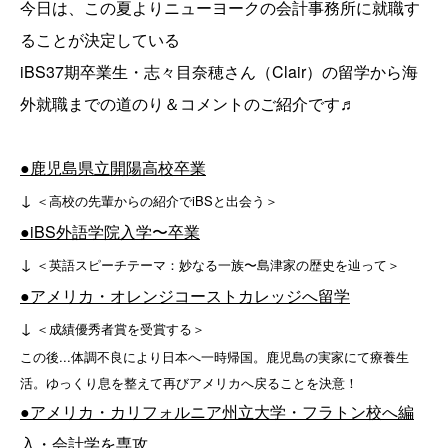
今日は、この夏よりニューヨークの会計事務所に就職す
ることが決定している
iBS37期卒業生・志々目奈穂さん（Clair）の留学から海
外就職までの道のり＆コメントのご紹介です♬
●鹿児島県立開陽高校卒業
↓
＜高校の先輩からの紹介でiBSと出会う＞
●iBS外語学院入学〜卒業
↓
＜英語スピーチテーマ：妙なる一族〜島津家の歴史を辿って＞
●アメリカ・オレンジコーストカレッジへ留学
↓
＜成績優秀者賞を受賞する＞
この後...体調不良により日本へ一時帰国。鹿児島の実家にて療養生
活。ゆっくり息を整えて再びアメリカへ戻ることを決意！
●アメリカ・カリフォルニア州立大学・フラトン校へ編
入・会計学を専攻