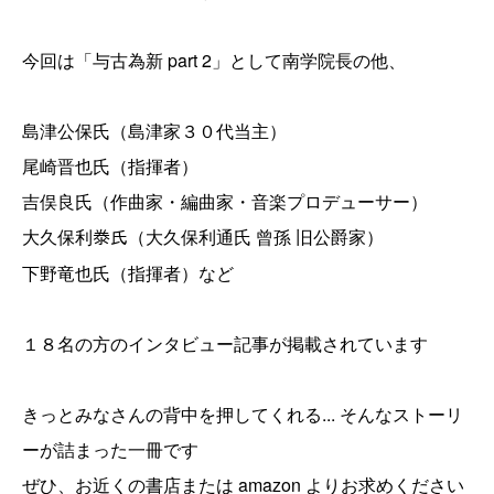
今回は「与古為新 part 2」として南学院長の他、
島津公保氏（島津家３０代当主）
尾崎晋也氏（指揮者）
吉俣良氏（作曲家・編曲家・音楽プロデューサー）
大久保利
（大久保利通氏 曾孫 旧公爵家）
𣳾氏
下野竜也氏（指揮者）など
１８名の方のインタビュー記事が掲載されています
きっとみなさんの背中を押してくれる... そんなストーリ
ーが詰まった一冊です
ぜひ、お近くの書店または amazon よりお求めください