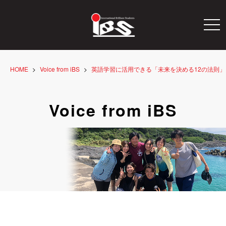
togg
navi
HOME
Voice from iBS
英語学習に活用できる「未来を決める12の法則」
Voice from iBS