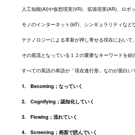
人工知能(
AI
)や仮想現実(
VR
)、拡張現実(
AR
)、ロボ
モノのインターネット(
IoT
)、シンギュラリティなど
テクノロジーによる革新が押し寄せる現在において
その底流となっている１２の重要なキーワードを紹
すべての英語の単語が「現在進行形」なのが面白い
1. Becoming
；なっていく
2. Cognifying
；認知化していく
3. Flowing
；流れていく
4. Screening
；画面で読んでいく