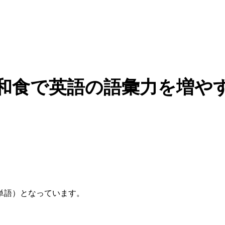
和食で英語の語彙力を増や
。
単語）となっています。