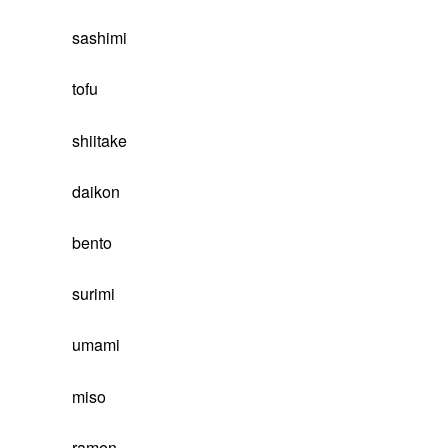
sashimi
tofu
shiitake
daikon
bento
surimi
umami
miso
ramen