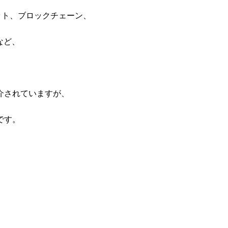
ット、ブロックチェーン、
など、
、
介されていますが、
です。