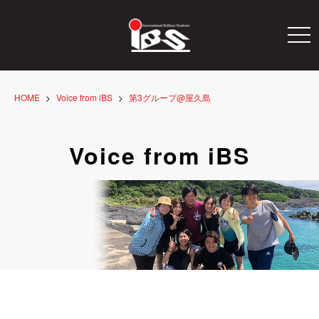
togg
navi
HOME
Voice from iBS
第3グループ@屋久島
Voice from iBS