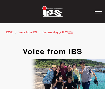
togg
navi
HOME
Voice from iBS
Eugene のイタリア物語
Voice from iBS