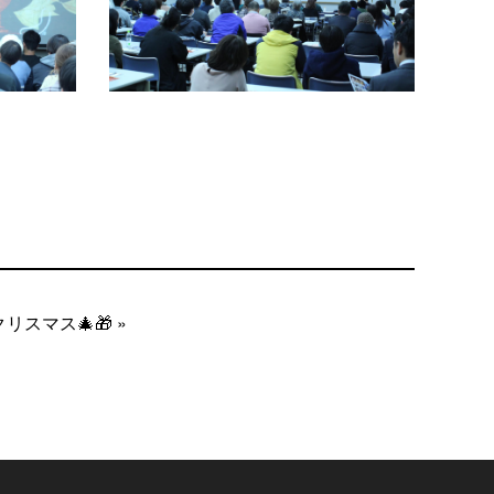
リスマス🎄🎁 »