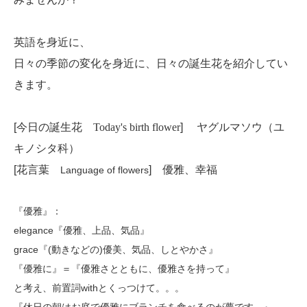
英語を身近に、
日々の季節の変化を身近に、日々の誕生花を紹介してい
きます。
[今日の誕生花
Today's birth flower
]
ヤグルマソウ（ユ
キノシタ科）
[花言葉
] 優雅、幸福
Language of flowers
『優雅』：
elegance『優雅、上品、気品』
grace『(動きなどの)優美、気品、しとやかさ』
『優雅に』＝『優雅さとともに、優雅さを持って』
と考え、前置詞withとくっつけて。。。
『休日の朝はお庭で優雅にブランチを食べるのが夢です。』