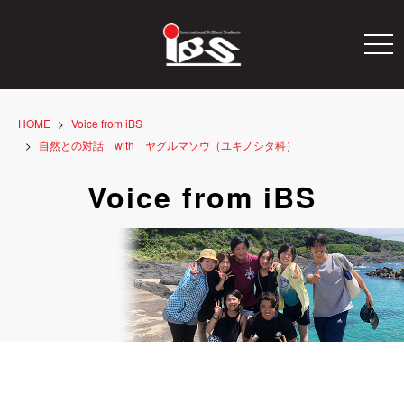
togg
navi
HOME
Voice from iBS
自然との対話 with ヤグルマソウ（ユキノシタ科）
Voice from iBS