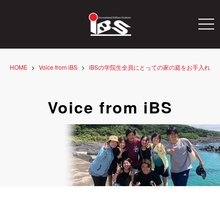
togg
navi
HOME
Voice from iBS
iBSの学院生全員にとっての家の庭をお手入れ
Voice from iBS